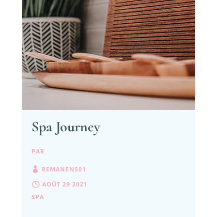
Spa Journey
PAR
REMANENS01
AOÛT 29 2021
SPA